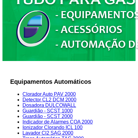
Equipamentos Automáticos
Clorador Auto PAV 2000
Detector CL2 DCM 2000
Dosadora DULCOWALL
Guardião - SCST 1000
Guardião - SCST 2000
Indicador de Alarmes COA 2000
Ionizador Clorando ICL 100
Lavador Cl2 SAG 2000