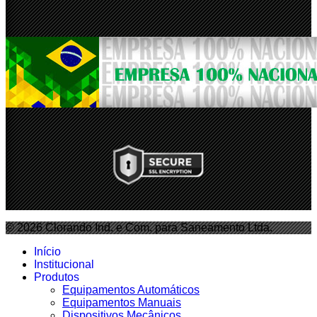
© 2026 Clorando Ind. e Com. para Saneamento Ltda.
Início
Institucional
Produtos
Equipamentos Automáticos
Equipamentos Manuais
Dispositivos Mecânicos