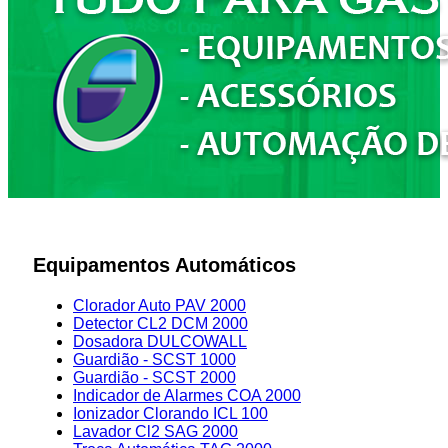
Equipamentos Automáticos
Clorador Auto PAV 2000
Detector CL2 DCM 2000
Dosadora DULCOWALL
Guardião - SCST 1000
Guardião - SCST 2000
Indicador de Alarmes COA 2000
Ionizador Clorando ICL 100
Lavador Cl2 SAG 2000