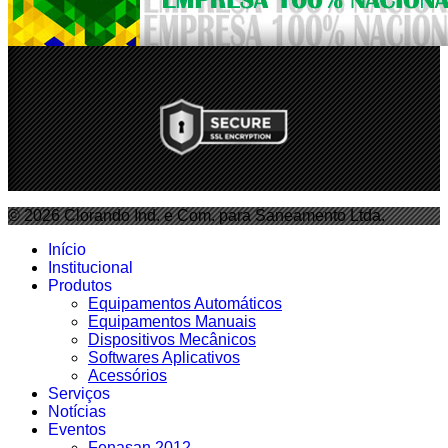
© 2026 Clorando Ind. e Com. para Saneamento Ltda.
Início
Institucional
Produtos
Equipamentos Automáticos
Equipamentos Manuais
Dispositivos Mecânicos
Softwares Aplicativos
Acessórios
Serviços
Notícias
Eventos
Fenasan 2012