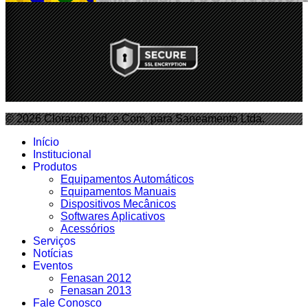
© 2026 Clorando Ind. e Com. para Saneamento Ltda.
Início
Institucional
Produtos
Equipamentos Automáticos
Equipamentos Manuais
Dispositivos Mecânicos
Softwares Aplicativos
Acessórios
Serviços
Notícias
Eventos
Fenasan 2012
Fenasan 2013
Fale Conosco