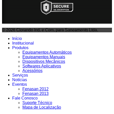
© 2026 Clorando Ind. e Com. para Saneamento Ltda.
Início
Institucional
Produtos
Equipamentos Automáticos
Equipamentos Manuais
Dispositivos Mecânicos
Softwares Aplicativos
Acessórios
Serviços
Notícias
Eventos
Fenasan 2012
Fenasan 2013
Fale Conosco
Suporte Técnico
Mapa de Localização