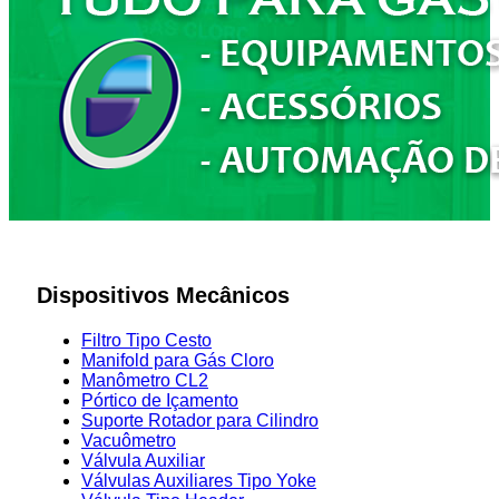
Dispositivos Mecânicos
Filtro Tipo Cesto
Manifold para Gás Cloro
Manômetro CL2
Pórtico de Içamento
Suporte Rotador para Cilindro
Vacuômetro
Válvula Auxiliar
Válvulas Auxiliares Tipo Yoke